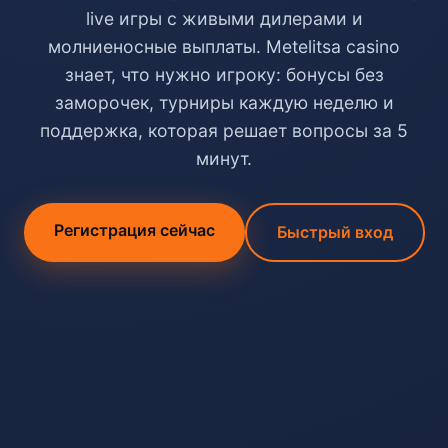
live игры с живыми дилерами и
молниеносные выплаты. Metelitsa casino
знает, что нужно игроку: бонусы без
заморочек, турниры каждую неделю и
поддержка, которая решает вопросы за 5
минут.
Регистрация сейчас
Быстрый вход